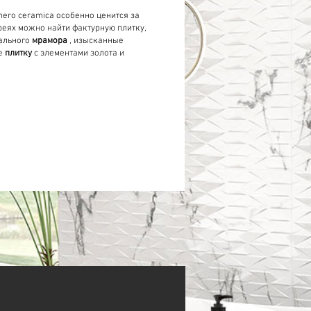
ero ceramica особенно ценится за
реях можно найти фактурную плитку,
ального
мрамора
, изысканные
е
плитку
с элементами золота и