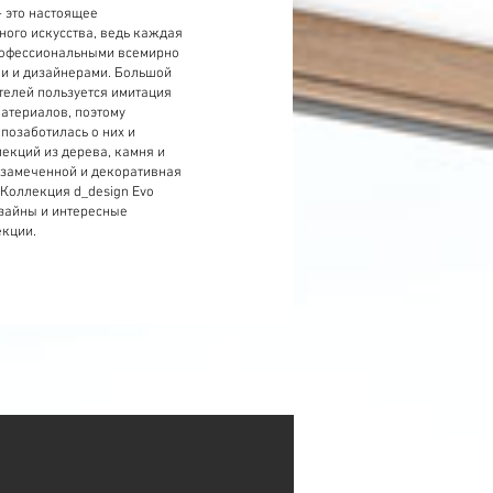
- это настоящее
ого искусства, ведь каждая
рофессиональными всемирно
и и дизайнерами. Большой
телей пользуется имитация
материалов, поэтому
 позаботилась о них и
екций из дерева, камня и
езамеченной и декоративная
 Коллекция d_design Evo
зайны и интересные
екции.