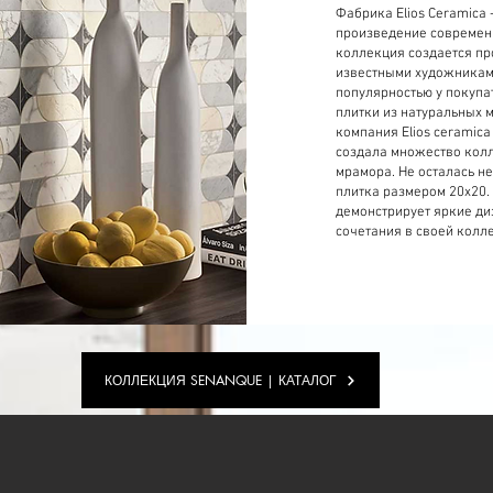
Фабрика Elios Ceramica 
произведение современн
коллекция создается п
известными художникам
популярностью у покупа
плитки из натуральных 
компания Elios ceramica
создала множество колл
мрамора. Не осталась н
плитка размером 20х20.
демонстрирует яркие ди
сочетания в своей колл
КОЛЛЕКЦИЯ SENANQUE | КАТАЛОГ